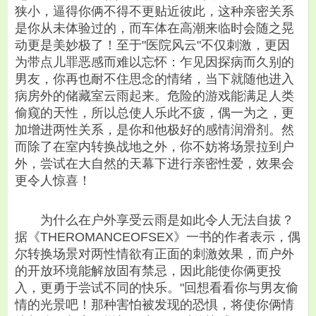
狭小，逼得你俩不得不更贴近彼此，这种亲密关系
是你从未体验过的，而车体在高潮来临时会随之晃
动更是美妙极了！至于"医院风云"不仅刺激，更因
为带点儿罪恶感而难以忘怀：乍见因探病而久别的
男友，你再也耐不住思念的情绪，当下就随他进入
病房外的储藏室云雨起来。危险的游戏能满足人类
偷窥的天性，所以总使人乐此不疲，偶一为之，更
加增进两性关系，是你和他极好的感情润滑剂。然
而除了在室内转换战地之外，你不妨将场景拉到户
外，尝试在大自然的天幕下进行亲密性爱，效果会
更令人惊喜！
为什么在户外享受云雨是如此令人无法自拔？
据《THEROMANCEOFSEX》一书的作者表示，偶
尔转换场景对两性情欲有正面的刺激效果，而户外
的开放环境能解放固有禁忌，因此能使你俩更投
入，更勇于尝试不同的快乐。"回想看看你与男友偷
情的光景吧！那种害怕被发现的恐惧，将使你俩情