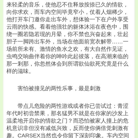
来轻柔的音乐，使他忍不住释放按捺已久的情欲，
向你求欢，而车内空间毕竟窄小，仗着人烟稀少，
他打开车门邀你走出车外，想体验一下在户外享受
云雨的快感。看着他强壮的躯体沐浴在夜色中，围
绕一圈若隐若现的月晕，你不禁也兴奋起来，壮起
胆子一脚跨出车外，当场在他面前宽衣解带……一
场前所未有、激情的鱼水之欢，有大自然作见证，
虫鸣交响曲伴着你的呻吟此起彼落，在高潮来临的
那一剎那，你忽然体会到所谓欲仙欲死究竟是什么
样的滋味。
害怕被撞见的两性乐事，最是刺激
带点儿危险的两性游戏或者你已尝试过：青涩
年代时初尝禁果，那名猛男不就是在你家的沙发上
温柔地开启你的情欲之门？而恐怕被家人撞上的危
机意识非但没有减低兴致，反而使你俩倍觉刺激有
趣。CARSEX当然也令你留下深刻印象。车内空间