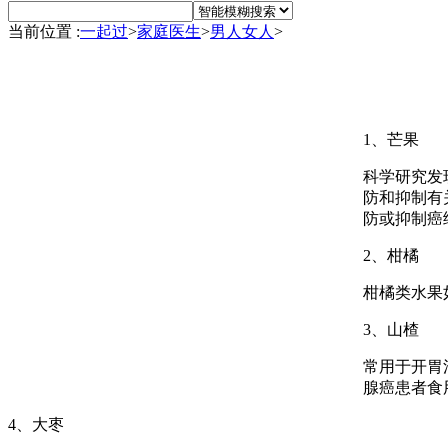
当前位置 :
一起过
>
家庭医生
>
男人女人
>
1、芒果
科学研究发
防和抑制有
防或抑制癌
2、柑橘
柑橘类水果
3、山楂
常用于开胃
腺癌患者食
4、大枣