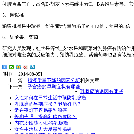
补脾胃益气血，富含B-胡萝卜素与维生素C、B族维生素等。它含
5、猕猴桃
猕猴桃是果中珍品，维生素c含量为橘子的4-12倍，苹果的3
6、红苹果、葡萄
研究人员发现，红苹果等“红皮”水果和蔬菜对乳腺癌有防治作
细胞对雌激素的反应能力，预防乳腺癌。紫葡萄等也含有该植
[时间：2014-08-05]
上一篇：
精液质量下降的因素分析
相关文章
下一篇：
子宫癌的早期症状有哪些
乳腺癌的诱因有哪些
女性如何在日常生活中预防乳腺癌
乳腺癌的早期症状？能治好吗？
常在夜灯下容易患乳腺癌
长期失眠，提高乳腺癌危险？
内衣太性感 小心得乳腺癌
女性生活压力大易患乳腺癌