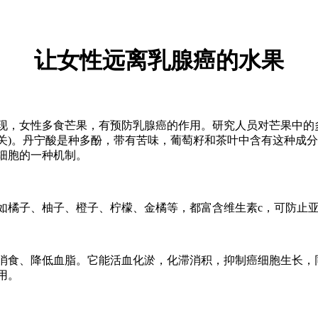
让女性远离乳腺癌的水果
现，女性多食芒果，有预防乳腺癌的作用。研究人员对芒果中的
关)。丹宁酸是种多酚，带有苦味，葡萄籽和茶叶中含有这种成
细胞的一种机制。
如橘子、柚子、橙子、柠檬、金橘等，都富含维生素c，可防止
消食、降低血脂。它能活血化淤，化滞消积，抑制癌细胞生长，
用。