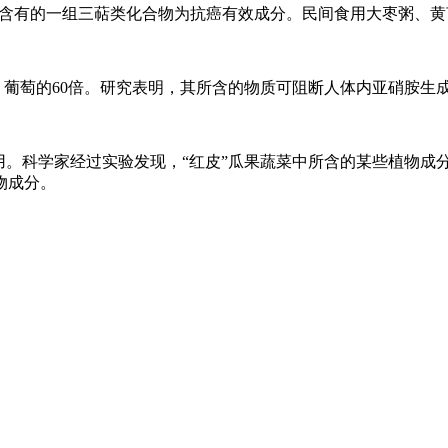
有的一组三萜类化合物为抗癌有效成分。民间食用大枣粥、黄芪煨大枣
倍，葡萄的60倍。研究表明，其所含的物质可阻断人体内亚硝胺
用。科学家经过实验发现，“红皮”瓜果蔬菜中所含的某些植物成
物成分。