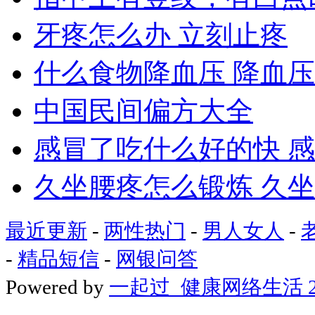
牙疼怎么办 立刻止疼
什么食物降血压 降血
中国民间偏方大全
感冒了吃什么好的快 
久坐腰疼怎么锻炼 久
最近更新
-
两性热门
-
男人女人
-
-
精品短信
-
网银问答
Powered by
一起过_健康网络生活 2008