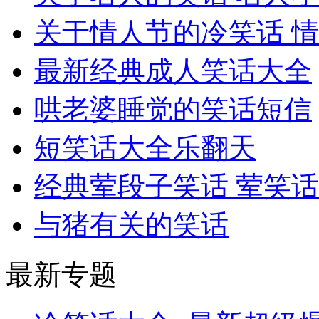
关于情人节的冷笑话 
最新经典成人笑话大全
哄老婆睡觉的笑话短信
短笑话大全乐翻天
经典荤段子笑话 荤笑话
与猪有关的笑话
最新专题