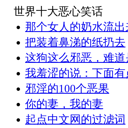
世界十大恶心笑话
那个女人的奶水流出
把装着鼻涕的纸扔去
这狗这么邪恶，难道
我羞涩的说：下面有
邪淫的100个恶果
你的妻，我的妻
起点中文网的过滤词