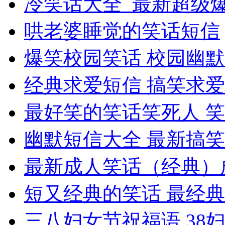
冷笑话大全_最新超级
哄老婆睡觉的笑话短信
爆笑校园笑话 校园幽默
经典求爱短信 搞笑求
最好笑的笑话笑死人 
幽默短信大全 最新搞
最新成人笑话（经典）
短又经典的笑话 最经典
三八妇女节祝福语 38