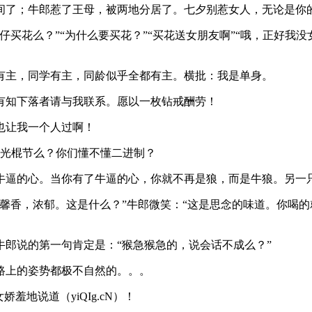
间了；牛郎惹了王母，被两地分居了。七夕别惹女人，无论是你
买花么？”“为什么要买花？”“买花送女朋友啊”“哦，正好我
有主，同学有主，同龄似乎全都有主。横批：我是单身。
有知下落者请与我联系。愿以一枚钻戒酬劳！
也让我一个人过啊！
还是光棍节么？你们懂不懂二进制？
牛逼的心。当你有了牛逼的心，你就不再是狼，而是牛狼。另一
馨香，浓郁。这是什么？”牛郎微笑：“这是思念的味道。你喝
郎说的第一句肯定是：“猴急猴急的，说会话不成么？”
路上的姿势都极不自然的。。。
地说道（yiQIg.cN）！