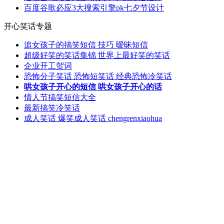
百度谷歌必应3大搜索引擎pk七夕节设计
开心笑话专题
追女孩子的搞笑短信 技巧 暧昧短信
超级好笑的笑话集锦 世界上最好笑的笑话
企业开工贺词
恐怖分子笑话 恐怖短笑话 经典恐怖冷笑话
哄女孩子开心的短信 哄女孩子开心的话
情人节搞笑短信大全
最新搞笑冷笑话
成人笑话 爆笑成人笑话 chengrenxiaohua