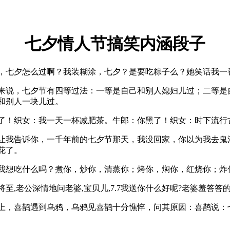
七夕情人节搞笑内涵段子
，七夕怎么过啊？我装糊涂，七夕？是要吃粽子么？她笑话我一
来说，七夕节有四等过法：一等是自己和别人媳妇儿过；二等是
和别人一块儿过。
了！织女：我一天一杯减肥茶。牛郎：你黑了！织女：时下流行古
让我告诉你，一千年前的七夕节那天，我没回家，你以为我去鬼
花了。
我想吃什么吗？煮你，炒你，清蒸你；烤你，焖你，红烧你；炸
将至,老公深情地问老婆,宝贝儿,7.7我送你什么好呢?老婆羞答答
上，喜鹊遇到乌鸦，乌鸦见喜鹊十分憔悴，问其原因：喜鹊说：