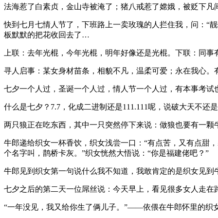
法海惹了白素贞，金山寺被淹了；猪八戒惹了嫦娥，被贬下凡
快到七月七情人节了，下班路上一卖玫瑰的人拦住我，问：“靓仔
板默默的把花收回去了…
上联：去年光棍，今年光棍，明年好像还是光棍。下联：同事
寻人启事：某女身材苗条，相貌不凡，温柔可爱；永在我心。
七夕一个人过，圣诞一个人过，情人节一个人过，有本事考试
什么是七夕？7.7，化成二进制还是111.111呢，说破大天不
两只狼正在吃东西，其中一只突然停下来说：做狼也要有一颗
牛郎递给织女一杯香饮，织女浅尝一口：“有点苦，又有点甜，
个名字叫，鹊桥卡灰。”织女恍然大悟说：“你是福建佬吧？”
牛郎见到织女第一句说什么我不知道，我敢肯定的是织女见到牛
七夕之后的第二天一位屌丝说：今天早上，看见很多女人走在
“一年没见，我又给你生了俩儿子。”——依偎在牛郎怀里的织女娇羞