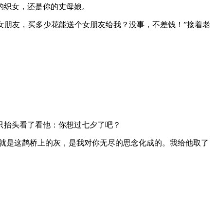
的织女，还是你的丈母娘。
没女朋友，买多少花能送个女朋友给我？没事，不差钱！”接着老
只抬头看了看他：你想过七夕了吧？
的就是这鹊桥上的灰，是我对你无尽的思念化成的。我给他取了